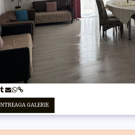
 ÎNTREAGA GALERIE